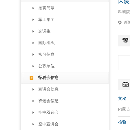
内蒙
招聘简章
科研
军工集团
新
选调生
国际组织
实习信息
公职单位
招聘会信息
宣讲会信息
文秘
双选会信息
内蒙古自
空中双选会
检验
空中宣讲会