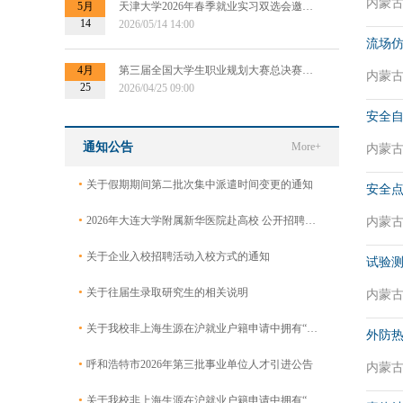
内蒙古自
5月
天津大学2026年春季就业实习双选会邀请函
14
2026/05/14 14:00
流场
4月
第三届全国大学生职业规划大赛总决赛专场招聘会暨“千校万企供需对接会”
内蒙古自
25
2026/04/25 09:00
安全
通知公告
More+
内蒙古自
•
关于假期期间第二批次集中派遣时间变更的通知
安全
•
2026年大连大学附属新华医院赴高校 公开招聘工作人员公告
内蒙古自
•
关于企业入校招聘活动入校方式的通知
试验
•
关于往届生录取研究生的相关说明
内蒙古自
•
关于我校非上海生源在沪就业户籍申请中拥有“专利证书及申请”的毕业生名单公示
外防
•
呼和浩特市2026年第三批事业单位人才引进公告
内蒙古自
•
关于我校非上海生源在沪就业户籍申请中拥有“专利证书及申请”的毕业生名单公示