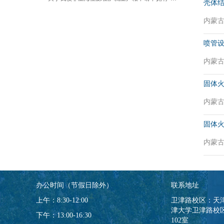
壳体
内蒙古自
喷管
内蒙古自
固体
内蒙古自
固体
内蒙古自
办公时间（节假日除外）
联系地址
上午：8:30-12:00
卫津路校区：天
津大学卫津路校区
下午：13:00-16:30
102室