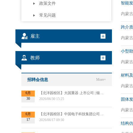
智能
政策文件
内蒙古自
常见问题
跨介
雇主
内蒙古自
小型
教师
内蒙古自
材料
招聘会信息
More+
内蒙古自
6月
【北洋园校区】大国重器·上市公司 | 烟台杰瑞集团2027届秋招提前批宣讲会
30
2026/06/30 15:25
固体
内蒙古自
6月
【北洋园校区】中国电子科技集团公司第十四研究所信息处理研究部提前批招聘宣讲
17
2026/06/17 09:30
结构