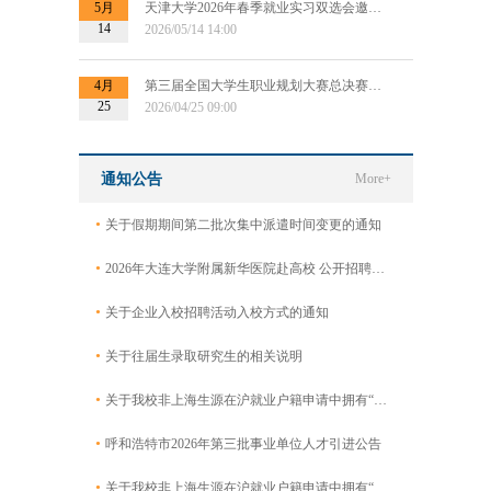
5月
天津大学2026年春季就业实习双选会邀请函
14
2026/05/14 14:00
4月
第三届全国大学生职业规划大赛总决赛专场招聘会暨“千校万企供需对接会”
25
2026/04/25 09:00
通知公告
More+
•
关于假期期间第二批次集中派遣时间变更的通知
•
2026年大连大学附属新华医院赴高校 公开招聘工作人员公告
•
关于企业入校招聘活动入校方式的通知
•
关于往届生录取研究生的相关说明
•
关于我校非上海生源在沪就业户籍申请中拥有“专利证书及申请”的毕业生名单公示
•
呼和浩特市2026年第三批事业单位人才引进公告
•
关于我校非上海生源在沪就业户籍申请中拥有“专利证书及申请”的毕业生名单公示