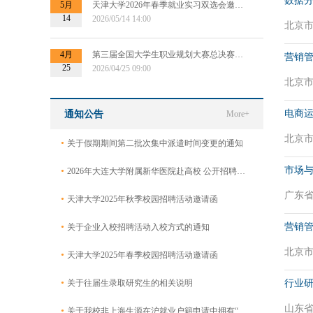
数据分
5月
天津大学2026年春季就业实习双选会邀请函
14
2026/05/14 14:00
北京市 
4月
第三届全国大学生职业规划大赛总决赛专场招聘会暨“千校万企供需对接会”
营销管
25
2026/04/25 09:00
北京市 
电商运
通知公告
More+
北京市 
•
关于假期期间第二批次集中派遣时间变更的通知
市场
•
2026年大连大学附属新华医院赴高校 公开招聘工作人员公告
广东省 
•
天津大学2025年秋季校园招聘活动邀请函
•
营销管
关于企业入校招聘活动入校方式的通知
北京市 
•
天津大学2025年春季校园招聘活动邀请函
•
关于往届生录取研究生的相关说明
行业研
山东省
•
关于我校非上海生源在沪就业户籍申请中拥有“专利证书及申请”的毕业生名单公示