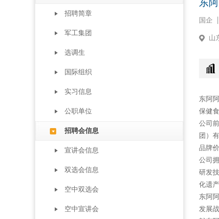
东阿
招聘简章
国企
军工集团
山
选调生
国际组织
实习信息
东阿
公职单位
保健食
公司前
招聘会信息
团）有
品牌价
宣讲会信息
公司
双选会信息
研发技
化遗
空中双选会
东阿
空中宣讲会
发展