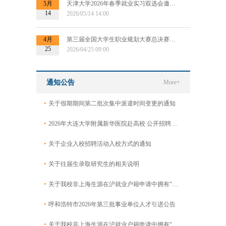
5月
天津大学2026年春季就业实习双选会邀请函
14
2026/05/14 14:00
4月
第三届全国大学生职业规划大赛总决赛专场招聘会暨“千校万企供需对接会”
25
2026/04/25 09:00
通知公告
More+
•
关于假期期间第二批次集中派遣时间变更的通知
•
2026年大连大学附属新华医院赴高校 公开招聘工作人员公告
•
关于企业入校招聘活动入校方式的通知
•
关于往届生录取研究生的相关说明
•
关于我校非上海生源在沪就业户籍申请中拥有“专利证书及申请”的毕业生名单公示
•
呼和浩特市2026年第三批事业单位人才引进公告
•
关于我校非上海生源在沪就业户籍申请中拥有“专利证书及申请”的毕业生名单公示