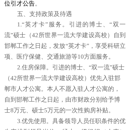
位引才公告
。
五
、支持政策及待遇
1
.
“英才卡”服务。引进的博士、“双一
流”硕士
（42所世界一流大学建设高校）
自
到
邯郸工作之日起，发放
“英才卡”
，
享受
科研立
项、医疗保健、交通旅游等10方面
服务。
2
.
住房保障。
引进的
博士、
“双一流”硕士
（42所世界一流大学建设高校）优先入驻邯
郸市人才公寓。本人不愿入驻人才公寓的，
自到邯郸工作之日起，
由
市财政
分别给予博
士8万元、硕士5万元的一次性购房补贴。
3
.
优先使用。
具备领导人员任职条件的优