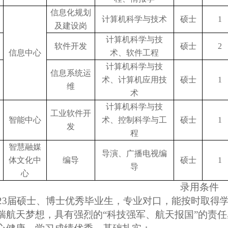
信息化规划
计算机科学与技术
硕士
1
及建设岗
计算机科学与技
软件开发
硕士
2
信息中心
术、软件工程
计算机科学与技
信息系统运
术、计算机应用技
硕士
1
维
术
计算机科学与技
工业软件开
智能中心
术、控制科学与工
硕士
1
发
程
智慧融媒
导演、广播电视编
体文化中
编导
硕士
1
导
心
录用条件
23
届硕士、博士优秀毕业生，专业对口，能按时取得
揣航天梦想，具有强烈的“科技强军、航天报国”的责