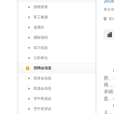
2018
招聘简章
事业
军工集团
新
选调生
国际组织
实习信息
公职单位
招聘会信息
所、
宣讲会信息
局，
双选会信息
术研
造、
空中双选会
空中宣讲会
人，