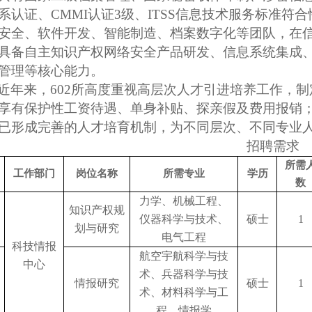
系认证、CMMI认证3级、ITSS信息技术服务标准符
安全、软件开发、智能制造、档案数字化等团队，在
具备自主知识产权网络安全产品研发、信息系统集成
管理等核心能力。
近年来，602所高度重视高层次人才引进培养工作，
享有保护性工资待遇、单身补贴、探亲假及费用报销
已形成完善的人才培育机制，为不同层次、不同专业
招聘需求
所需
工作部门
岗位名称
所需专业
学历
数
力学、机械工程、
知识产权规
仪器科学与技术、
硕士
1
划与研究
电气工程
科技情报
航空宇航科学与技
中心
术、兵器科学与技
情报研究
硕士
1
术、材料科学与工
程、情报学