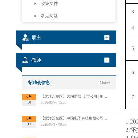
政策文件
3
常见问题
4
雇主
5
教师
6
招聘会信息
More+
6月
【北洋园校区】大国重器·上市公司 | 烟台杰瑞集团2027届秋招提前批宣讲会
7
30
2026/06/30 15:25
6月
【北洋园校区】中国电子科技集团公司第十四研究所信息处理研究部提前批招聘宣讲
1.20
17
2026/06/17 09:30
2.
怀