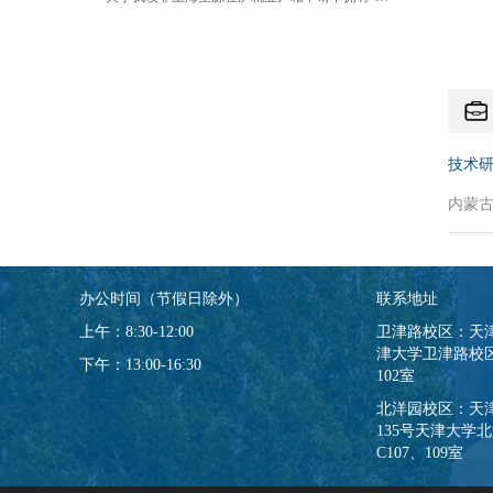
技术
内蒙古自
办公时间（节假日除外）
联系地址
上午：8:30-12:00
卫津路校区：天
津大学卫津路校区
下午：13:00-16:30
102室
北洋园校区：天
135号天津大学
C107、109室