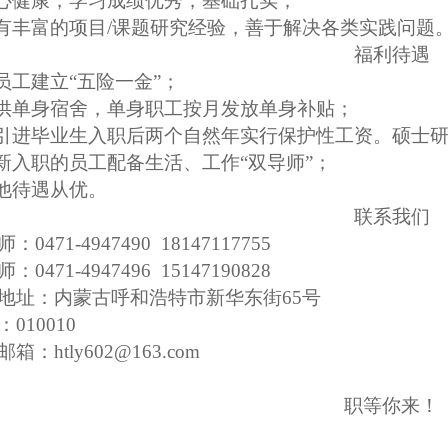
心健康，学习成绩优秀，基础扎实；
有丰富的项目/课题研究经验，善于解决各类实践问题
福利待遇
员工建立
“
五险一金
”
；
供单身宿舍，单身职工按月发放单身补贴；
引进毕业生入职后两个自然年实行保护性工资。硕士研究
新入职的员工配备生活、工作
“
双导师
”
；
他待遇从优。
联系我们
：0471-4947490 18147117755
：0471-4947496 15147190828
地址：内蒙古呼和浩特市新华东街65号
010010
箱：htly602@163.com
职等你来！