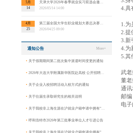
3.
身
5月
天津大学2026年春季就业实习双选会邀请函
4.
具
14
2026/05/14 14:00
4月
第三届全国大学生职业规划大赛总决赛专场招聘会暨“千校万企供需对接会”
1.
为
25
2026/04/25 09:00
2.
提
3.
新
4.
为
通知公告
More+
5.
其
•
关于假期期间第二批次集中派遣时间变更的通知
武老师
•
2026年大连大学附属新华医院赴高校 公开招聘工作人员公告
董老师
•
关于企业入校招聘活动入校方式的通知
通讯
邮编：
•
关于往届生录取研究生的相关说明
电子邮
•
关于我校非上海生源在沪就业户籍申请中拥有“专利证书及申请”的毕业生名单公示
•
呼和浩特市2026年第三批事业单位人才引进公告
•
关于我校非上海生源在沪就业户籍申请中拥有“专利证书及申请”的毕业生名单公示