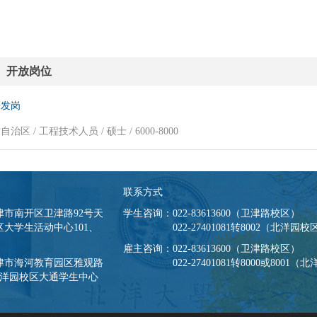
开放岗位
研发岗
治区 / 工程技术人员 / 硕士 / 6000-8000
联系方式
津市南开区卫津路92号天
学生咨询：022-83613600（卫津路校区）
大学生活动中心101、
022-27401081转8002（北洋园校
雇主咨询：022-83613600（卫津路校区）
津市海河教育园区雅观路
022-27401081转8000或8001
北洋园校区大通学生中心