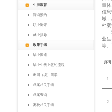
量体
生涯教育
信息
咨询预约
域，
档案
职业测评
就业指导
业生
政策手续
等。
毕业派遣
序号
毕业生线上签约流程
出国（境）留学
1
档案相关手续
档案查询
2
离校相关手续