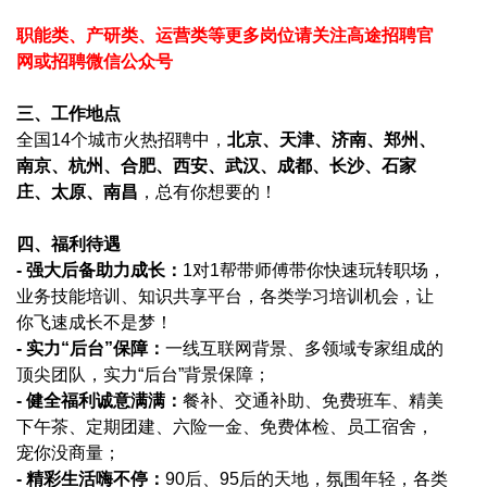
职能类、产研类、运营类等更多岗位请关注高途招聘官
网或招聘微信公众号
三、工作地点
全国14个城市火热招聘中，
北京、天津、济南、郑州、
南京、杭州、合肥、西安、武汉、成都、长沙、石家
庄、太原、南昌
，总有你想要的！
四、福利待遇
-
强大后备助力成长：
1
对1帮带师傅带你快速玩转职场，
业务技能培训、知识共享平台，各类学习培训机会，让
你飞速成长不是梦！
-
实力“后台”保障：
一线互联网背景、多领域专家组成的
顶尖团队，实力“后台”背景保障；
-
健全福利诚意满满：
餐补、交通补助、免费班车、精美
下午茶、定期团建、六险一金、免费体检、员工宿舍，
宠你没商量；
-
精彩生活嗨不停：
90
后、95后的天地，氛围年轻，各类