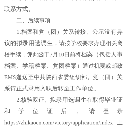
联系方式
。
二、后续事项
1
公示没有异
.
档案和党（团）关系转接。
议的拟录用选调生，
请按学校要求办理相关离
档案（
包括人事
校手续，凭此函于
7
月
10
日前将
档案、学籍档案、党团档案
）通过机要或邮政
关
EMS
递送至中共陕西省委组织部。党（团）
系待正式录用入职后转至工作单位。
2
拟录用选调生在取得毕业证
.
核验双证。
和学位证后，请
登录
https://zhikaocn.com/victory/application/index
上