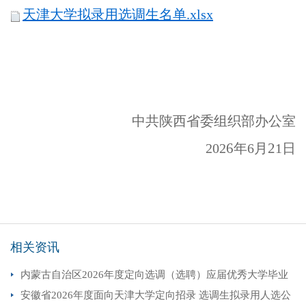
天津大学拟录用选调生名单.xlsx
中共陕西省委组织部办公室
6
2
202
年
6
月
1
日
相关资讯
内蒙古自治区2026年度定向选调（选聘）应届优秀大学毕业
安徽省2026年度面向天津大学定向招录 选调生拟录用人选公
生拟录用（聘用） 人员公示