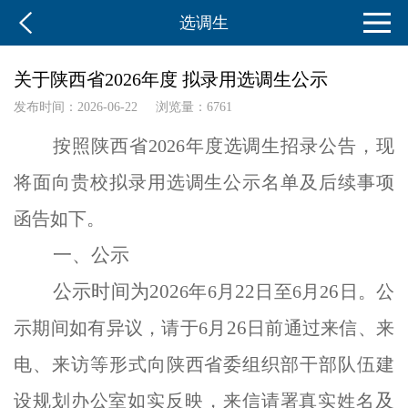
选调生
关于陕西省2026年度 拟录用选调生公示
发布时间：2026-06-22
浏览量：6761
按照陕西省
2026
年度选调生招录公告，现
将面向贵校拟录用选调生公示
名单及后续事项
函告
如下
。
一、公示
公示时间为
202
22
6
6
年
6
月
日至
6
月
2
日。公
26
示期间如有异议，请于
6
月
日前通过来信、来
电、来访等形式向陕西省委组织部干部队伍建
及
设规划办公室如实反映，来信请署真实姓名