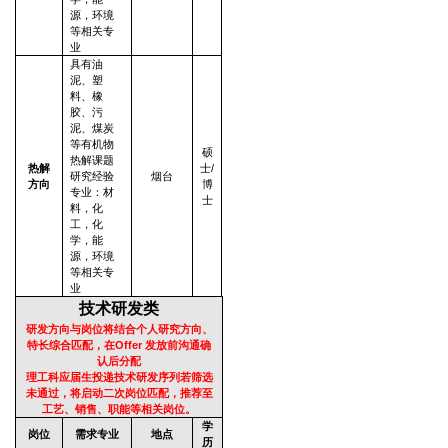
源，环境
等相关专
业
具有油
泥、塑
料、橡
胶、污
泥、煤炭
等有机物
硕
热解课题
热解
士/
研究经验
烟台
方向
博
专业：材
士
料，化
工，化
学，能
源，环境
等相关专
业
技术研发类
研发方向与岗位将结合个人研究方向、
特长综合匹配，在Offer 发放前沟通确
认后分配
理工科应届生投递技术研发序列若筛选
未通过，将启动二次岗位匹配，推荐至
工艺、销售、职能等相关岗位。
学
岗位
需求专业
地点
历