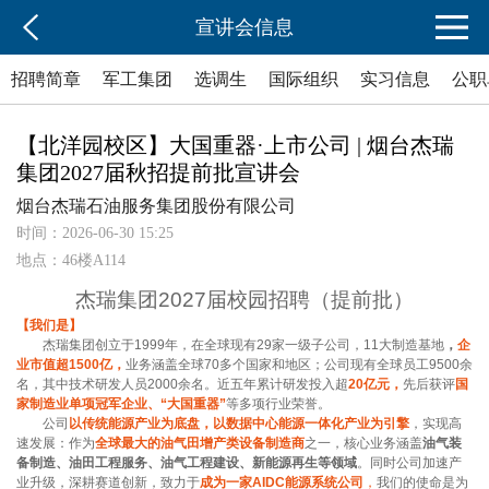
宣讲会信息
招聘简章
军工集团
选调生
国际组织
实习信息
公职
【北洋园校区】大国重器·上市公司 | 烟台杰瑞
集团2027届秋招提前批宣讲会
烟台杰瑞石油服务集团股份有限公司
时间：2026-06-30 15:25
地点：46楼A114
杰瑞
集团
202
7
届
校园招聘
（提前批）
【我们是】
杰瑞集团创立于1999年，在全球现有29家一级子公司，11大制造基地
，
企
业市值超1500亿，
业务涵盖全球70多个国家和地区；公司现有全球员工9500余
名，其中技术研发人员2000余名。近五年累计研发投入超
20
亿元，
先后获评
国
家制造业单项冠军企业、“大国重器”
等多项行业荣誉。
公司
以传统能源产业为底盘，以数据中心能源一体化产业为引擎
，实现高
速发展：作为
全球最大的油气田增产类设备制造商
之一，核心业务涵盖
油气装
备制造、油田工程服务、油气工程建设、新能源再生等领域
。同时公司加速产
业升级，深耕赛道创新，致力于
成为一家AIDC能源系统公司
，
我们的使命是为