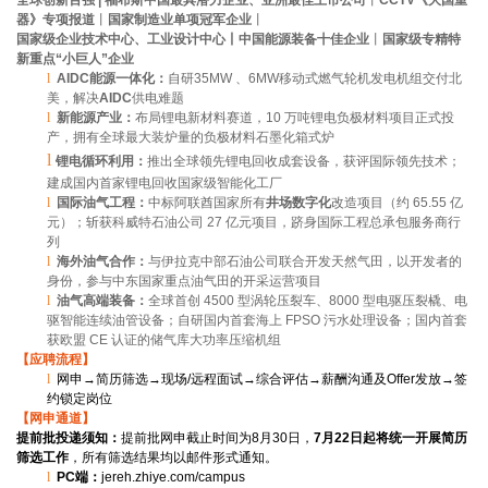
全球创新百强 |
福布斯中国最具潜力企业、亚洲最佳上市公司
丨
CCTV《大国重
器》专项报道
丨
国家制造业单项冠军企业
丨
国家级企业技术中心、工业设计中心丨中国能源装备十佳企业
丨
国家级专精特
新重点“小巨人”企业
l
AIDC
能源一体化：
自研35MW 、6MW移动式燃气轮机发电机组交付北
美，解决
AIDC
供电难题
l
新能源产业：
布局锂电新材料赛道，10 万吨锂电负极材料项目正式投
产，拥有全球最大装炉量的负极材料石墨化箱式炉
l
锂电循环利用：
推出全球领先锂电回收成套设备，获评国际领先技术；
建成国内首家锂电回收国家级智能化工厂
l
国际油气工程：
中标阿联酋国家所有
井场数字化
改造项目（约 65.55 亿
元）；斩获科威特石油公司 27 亿元项目，跻身国际工程总承包服务商行
列
l
海外油气合作：
与伊拉克中部石油公司联合开发天然气田，以开发者的
身份，参与中东国家重点油气田的开采运营项目
l
油气高端装备：
全球首创 4500 型涡轮压裂车、8000 型电驱压裂橇、电
驱智能连续油管设备；自研国内首套海上 FPSO 污水处理设备；国内首套
获欧盟 CE 认证的储气库大功率压缩机组
【应聘流程】
l
网申→简历筛选→现场/远程面试→综合评估→薪酬沟通及Offer发放→签
约锁定岗位
【网申通道】
提前批投递须知：
提前批网申截止时间为8月30日，
7
月22日起将统一开展简历
筛选工作
，所有筛选结果均以邮件形式通知。
l
PC
端：
jereh.zhiye.com/campus