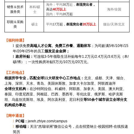
海外：平均
30万
起，
表现突出者，
销售＆技术
本科/硕
高达
40
万以上
海外/全国
服务类
士
国内：平均
20万起
职能＆采购
硕士
平均
17万起，
表现突出者
20
万以上
烟台/天津/北京
类
【福利待遇】
l
提供免费
高端人才公寓、免费工作餐、通勤班车
；为司龄满5年/10年/15
年/20年/25年的员工
颁发足金金牌；
l
政府补贴：
可连续3-5年领取生活补贴每年1.2万元/2.4万元/3.6万元（本/
硕/博）；一次性购房补贴5万元/10万元/20万元。
【工作地点】
根据所学专业，匹配全球11大研发中心工作地点：
北京、成都、天津、烟台、
上海、深圳、天水、青岛、美国休斯敦、加拿大卡尔加里、阿联酋迪拜
全球分支机构：
在沙特阿拉伯、科威特、阿联酋、加拿大、美国、澳大利亚、
泰国、印度尼西亚、阿根廷、巴西、墨西哥、哥伦比亚、俄罗斯、哈萨克斯
坦、乌兹别克斯坦、埃及、阿尔及利亚、尼日利亚
等50余个城市设立全球分支
机构或办事处
【网申通道】
l
PC
端：
jereh.zhiye.com/campus
l
移动端：
关注“杰瑞绿洲”微信公众号，点击招贤纳士-校园招聘-在线投递
简历