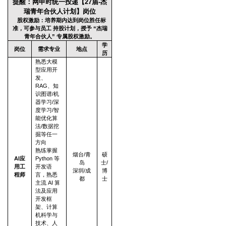
提醒：网申时统一投递【27届-杰
瑞青年合伙人计划】岗位
股权激励：培养期内达到岗位胜任标
准，可参与员工 持股计划，授予 “杰瑞
青年合伙人” 专属股权激励。
学
岗位
需求专业
地点
历
熟悉大模
型应用开
发、
RAG、知
识图谱/机
器学习/深
度学习/智
能优化算
法/数据挖
掘等任一
方向
熟练掌握
烟台/青
硕
AI
应
Python 等
岛
士/
用工
开发语
深圳/成
博
程师
言，熟悉
都
士
主流 AI 算
法及应用
开发框
架、计算
机科学与
技术、人