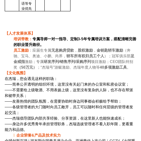
语等专
业优先
【人才发展体系】
培训带教：
专属导师一对一指导、定制3-5年专属培训方案，搭配清晰完善
的职业晋升路径。
员工激励
：应届生专属
无息购房贷款
，
股权激励
，
金钥匙轿车激励
（奔
驰、宝马、奥迪、小鹏、尚界，
轿车所有权归员工个人
）；冠军俱乐部
足
金戒指
激励；专属
研发序列/销售序列/采购序列
项目激励；CEO团队特别
奖
（50万元）
；“杰瑞号”游艇激励、杰瑞年度人物等
40
多项激励工具
。
【文化氛围】
在杰瑞，您会遇见这样的职场：
——简单公开透明的组织环境，这里没有关起门来的办公室和私密会议室；
——不需要给上级敬酒、不用表扬上级，这里没有复杂的人际，也不存在帮派
和裙带关系；
——友善热情的团队氛围，在需要协助时身边同事都会积极给予帮助；
——各级管理者的大门随时向员工敞开，员工可以随时和任何层级的管理者发
起交流；
——杰瑞倡导团队内部共享经验、分享资源，在这里新人也能快速成长；
——身边许多优秀青年承担管理职务，杰瑞选拔管理者不看入职年限，更看重
能力和品德。
l
企业荣誉&产品及技术实力