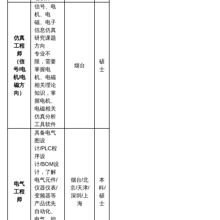
信号、电
机、电
磁、电子
信息仿真
仿真
研究课题
工程
方向
师
专业不
（信
限，需要
硕
烟台
号/电
掌握电
士
机/电
机、电磁
磁方
相关理论
向）
知识，掌
握电机、
电磁相关
仿真分析
工具软件
具备电气
图设
计/PLC程
序设
计/BOM设
计，了解
电气元件/
烟台/北
本
电气
仪器仪表/
京/天津/
科/
工程
变频器等
深圳/上
硕
师
产品优先
海
士
自动化、
电气、控