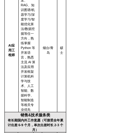
发、
RAG、知
识图谱/机
器学习/深
度学习/智
能优化算
法/数据挖
掘等任一
方向，熟
练掌握
AI
应
Python 等
烟台/青
硕
用工
开发语
岛
士
程师
言，熟悉
主流 AI 算
法及应用
开发框架
计算机科
学与技
术、人工
智能、数
据科学、
智能制造
等相关专
业优先
销售&技术服务类
有长期国内外工作意愿（可接受全年累
计出差 6-9 个月，单次出差时长 2-3 个
月）