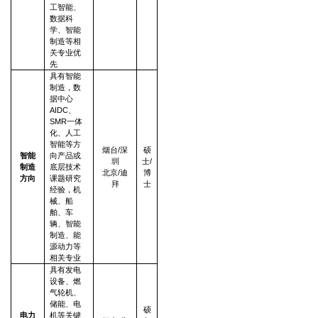
工智能、
数据科
学、智能
制造等相
关专业优
先
具有智能
制造，数
据中心
AIDC、
SMR一体
化、人工
智能等方
烟台/深
硕
智能
向产品或
圳
士/
制造
底层技术
北京/迪
博
方向
课题研究
拜
士
经验，机
械、船
舶、车
辆、智能
制造、能
源动力等
相关专业
具有发电
设备、燃
气轮机、
储能、电
硕
电力
机等关键