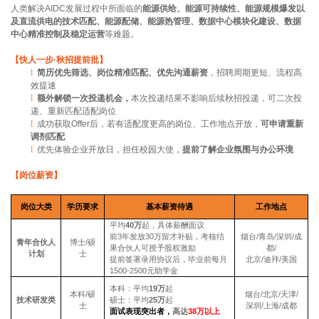
人类解决AIDC发展过程中所面临的
能源供给、能源可持续性、能源规模爆发以
及直流供电的技术匹配、能源配储、能源热管理、数据中心模块化建设、数据
中心精准控制及稳定运营
等难题。
【快人一步·秋招提前批】
l
简历优先筛选、岗位精准匹配、优先沟通薪资
，招聘周期更短、流程高
效提速
l
额外解锁一次投递机会，
本次投递结果不影响后续秋招投递，可二次投
递、重新匹配适配岗位
l
成功获取Offer后，若有适配度更高的岗位、工作地点开放，
可申请重新
调剂匹配
l
优先体验企业开放日，担任校园大使，
提前了解企业氛围与办公环境
【岗位薪资】
岗位大类
学历要求
基本薪资待遇
工作地点
平均
40万
起，具体薪酬面议
前3年发放30万留才补贴，考核结
烟台/青岛/深圳/成
青年合伙人
博士/硕
果合伙人可授予股权激励
都/
计划
士
提前签署录用协议后，毕业前每月
北京/迪拜/美国
1500-2500元助学金
本科：平均
19万
起
本科/硕
烟台/北京/天津/
技术研发类
硕士：平均
25万
起
士
深圳/上海/成都
面试表现突出者，
高达
38
万以上