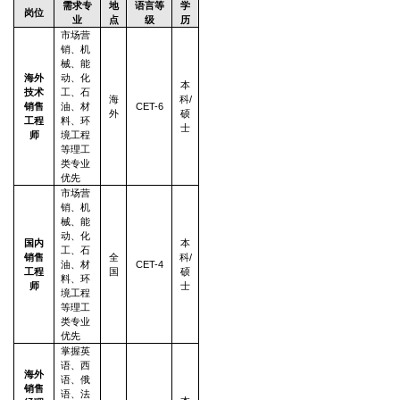
需求专
地
语言等
学
岗位
业
点
级
历
市场营
销、机
械、能
海外
动、化
本
技术
工、石
海
科/
销售
油、材
CET-6
外
硕
工程
料、环
士
师
境工程
等理工
类专业
优先
市场营
销、机
械、能
动、化
国内
本
工、石
销售
全
科/
油、材
CET-4
工程
国
硕
料、环
师
士
境工程
等理工
类专业
优先
掌握英
语、西
海外
语、俄
销售
语、法