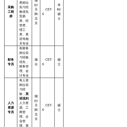
烟
类岗位
台/
本
采购
实习经
天
CET-
科/
工程
验优先
津/
6
硕
师
贸易
北
士
类、经
京
管类、
理工
类、英
语等相
关专业
有财务
岗位实
习经验
财务
烟
CET-
硕
优先，
专员
台
6
士
财务管
理、会
计专业
有人资
岗位实
习经
验，
英
烟
语流利
台/
人力
人力资
天
CET-
硕
资源
源、工
津/
6
士
专员
商管
北
理、企
京
业管
理、英