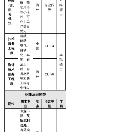
本
经理
语、葡
海
专业四
科/
（西、
萄牙语
外
级
硕
阿、
等小语
葡、
士
种，可
俄、
作为工
法）
作语言
优先
机械、
技术
能动、
服务
全
电气、
CET-4
工程
国
自动
师
化、车
本
辆、石
科/
油工
硕
海外
程、金
士
技术
海
属材料
服务
CET-6
外
等相关
工程
工科专
师
业优先
职能及采购类
需求专
地
语言等
学
岗位
业
点
级
历
专业不
限
，英
语流利
优先，
有采购