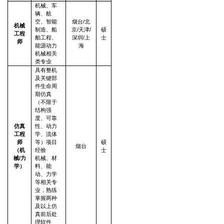
机械、车
辆、航
空、智能
烟台/北
机械
制造、船
京/天津/
硕
工程
舶工程、
深圳/上
士
师
能源动力
海
机械相关
类专业
具有整机
及关键部
件生命周
期仿真
（不限于
结构强
度、可靠
仿真
性、动力
工程
学、流体
师
等）项目
硕
烟台
（机
经验
士
械/力
机械、材
学）
料、能
动、力学
等相关专
业，熟练
掌握两种
及以上仿
真前后处
理软件