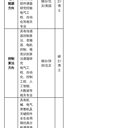
烟台/北
士/
能源
部件课题
京/美国
博
方向
研究经验
士
电气工
程、自动
化等相关
专业
具有传感
器控制算
法、变频
器、电机
控制、视
觉识别算
硕
控制
法课题研
烟台/深
士/
算法
究
圳/北京
博
方向
电气工
士
程、自动
化、控制
工程、人
工智能、
大数据等
相关专业
具有机
械、电气
类整机及
关键部件
全生命周
期仿真分
析课题项