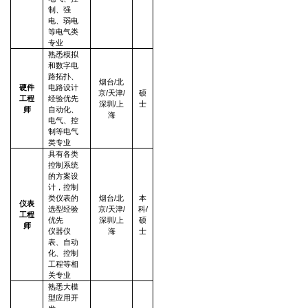
制、强
电、弱电
等电气类
专业
熟悉模拟
和数字电
路拓扑、
烟台/北
硬件
电路设计
京/天津/
硕
工程
经验优先
深圳/上
士
师
自动化、
海
电气、控
制等电气
类专业
具有各类
控制系统
的方案设
计，控制
类仪表的
烟台/北
本
仪表
选型经验
京/天津/
科/
工程
优先
深圳/上
硕
师
仪器仪
海
士
表、自动
化、控制
工程等相
关专业
熟悉大模
型应用开