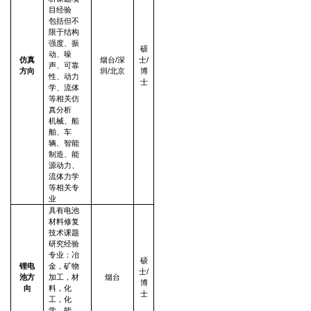
目经验
包括但不
限于结构
强度、振
硕
动、噪
仿真
烟台/深
士/
声、可靠
方向
圳/北京
博
性、动力
士
学、流体
等相关仿
真分析
机械、船
舶、车
辆、智能
制造、能
源动力、
流体力学
等相关专
业
具有电池
材料修复
技术课题
研究经验
专业：冶
硕
锂电
金，矿物
士/
池方
加工，材
烟台
博
向
料，化
士
工，化
学，能