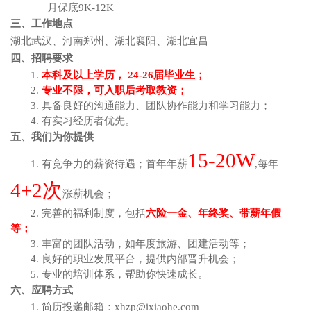
月保底
9K-12K
三、
工作地点
湖北武汉、河南郑州、湖北襄阳
、
湖北宜昌
四、
招聘要求
1.
本科及以上学历，
2
4-26
届毕业生；
2.
专业不限，可入职后考取教资；
3. 具备良好的沟通能力、团队协作能力和学习能力；
4. 有实习经历者优先。
五、我们为你提供
1
5
-
20W
1. 有竞争力的薪资待遇；首年年薪
,每年
4+
2
次
涨薪机会；
2. 完善的福利制度，包括
六险一金、年终奖、带薪年假
等；
3. 丰富的团队活动，如年度旅游、团建活动等；
4. 良好的职业发展平台，提供内部晋升机会；
5. 专业的培训体系，帮助你快速成长。
六、应聘方式
1. 简历投递邮箱：xhzp@ixiaohe.com