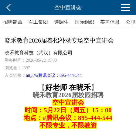
空中宣讲会
招聘简章
军工集团
选调生
国际组织
实习信息
公职
晓禾教育2026届春招补录专场空中宣讲会
晓禾教育科技（武汉）有限公司
举办时间：2026-05-22 15:00
浏览量：2397
入会链接：
http://#腾讯会议：895-444-544
【
好老师
在晓禾
】
晓禾教育
202
6
届校园招聘
空中宣讲会
时间：
5月22日（周五）15：00
地点：
#腾讯会议：895-444-544
不限专业，不限教资