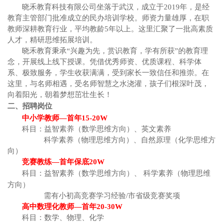
晓禾教育科技有限公司坐落于武汉，成立于
2019年，是经
教育主管部门批准成立的民办培训学校。师资力量雄厚，在职
教师深耕教育行业，平均教龄5年以上。这里汇聚了一批高素质
人才，精研思维拓展培训。
晓禾教育秉承
“兴趣为先，赏识教育，学有所获”的教育理
念，开展线上线下授课。凭借优秀师资、优质课程、科学体
系、极致服务，学生收获满满，受到家长一致信任和推崇。在
这里，与名师相遇，受名师智慧之水浇灌，孩子们根深叶茂，
向着阳光，朝着梦想茁壮生长！
二、招聘岗位
中小学教师
—首年1
5-20
W
科目：益智素养（数学思维方向）、英文素养
科学素养（物理思维方向）、自然原理（化学思维方
向）
竞赛教练
—首年保底2
0
W
科目：益智素养（数学思维方向）、
科学素养（物理思维
方向）
需有小初高竞赛学习经验
/市省级竞赛奖项
高中数理化教师
—首年
20
-
3
0
W
科目：数学、物理、化学