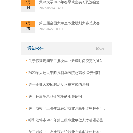
5月
天津大学2026年春季就业实习双选会邀请函
14
2026/05/14 14:00
4月
第三届全国大学生职业规划大赛总决赛专场招聘会暨“千校万企供需对接会”
25
2026/04/25 09:00
通知公告
More+
•
关于假期期间第二批次集中派遣时间变更的通知
•
2026年大连大学附属新华医院赴高校 公开招聘工作人员公告
•
关于企业入校招聘活动入校方式的通知
•
关于往届生录取研究生的相关说明
•
关于我校非上海生源在沪就业户籍申请中拥有“专利证书及申请”的毕业生名单公示
•
呼和浩特市2026年第三批事业单位人才引进公告
•
关于我校非上海生源在沪就业户籍申请中拥有“专利证书及申请”的毕业生名单公示