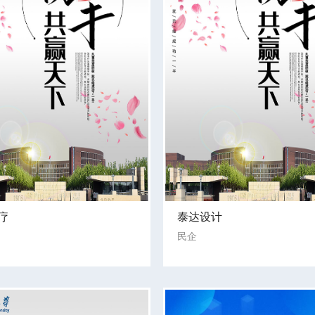
疗
泰达设计
民企